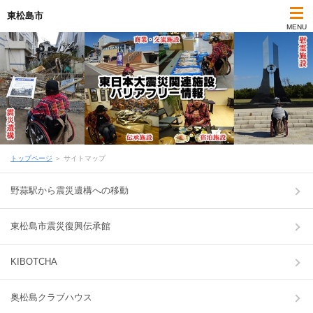
東松島市
MENU
トップページ
＞ サイトマップ
野蒜駅から震災遺構への移動
東松島市震災復興伝承館
KIBOTCHA
奥松島クラブハウス